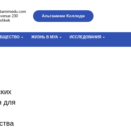
ltamimiedu.com
Альтамими Колледж
Avenue 230
ishkek
БЩЕСТВО
ЖИЗНЬ В МУА
ИССЛЕДОВАНИЯ
ских
н для
ства