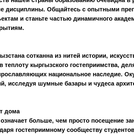
сть нашей страны образованию очевидна в р
 дисциплины. Общайтесь с опытными препо
ктам и станьте частью динамичного академ
крытиям.
ызстана сотканна из нитей истории, искусс
 в теплоту кыргызского гостеприимства, д
 прославляющих национальное наследие. Ок
ий, исследуя шумные базары и чудеса архи
т дома
означает больше, чем просто посещение зан
одаря гостеприимному сообществу студентов